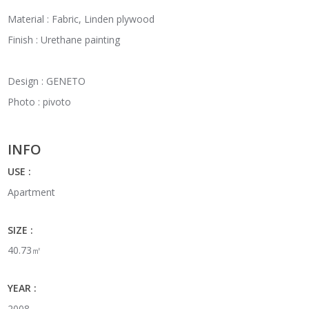
Material : Fabric, Linden plywood
Finish : Urethane painting
Design : GENETO
Photo : pivoto
INFO
USE :
Apartment
SIZE :
40.73㎡
YEAR :
2008