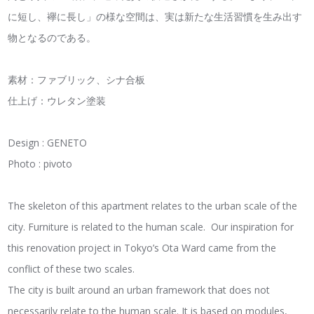
に短し、襷に長し」の様な空間は、実は新たな生活習慣を生み出す
物となるのである。
素材：ファブリック、シナ合板
仕上げ：ウレタン塗装
Design : GENETO
Photo : pivoto
The skeleton of this apartment relates to the urban scale of the
city. Furniture is related to the human scale. Our inspiration for
this renovation project in Tokyo’s Ota Ward came from the
conflict of these two scales.
The city is built around an urban framework that does not
necessarily relate to the human scale. It is based on modules,